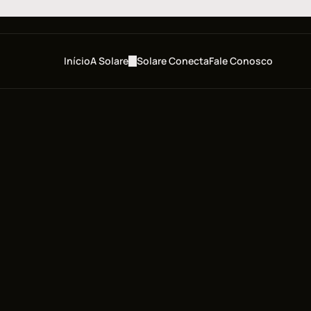
Início
A Solare
Solare Conecta
Fale Conosco
Início
A Solare
Solare Conecta
Fale Conosco