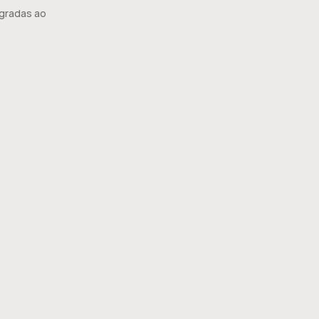
gradas ao 
erceiros.
obre a 
s e 
a 
empenho 
nforme as 