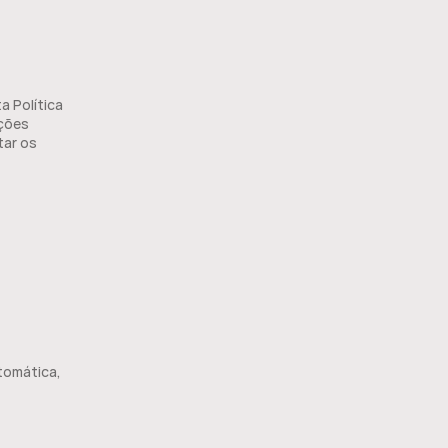
 Política 
ções 
ar os 
omática, 