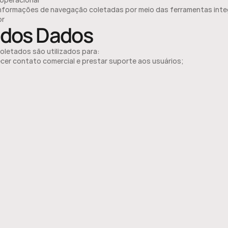
nformações de navegação coletadas por meio das ferramentas inte
or
 dos Dados
oletados são utilizados para:
cer contato comercial e prestar suporte aos usuários;
 e melhorar a experiência e o desempenho do site;
obrigações legais e regulatórias.
o:
 Nenhuma informação pessoal dos usuários é compartilhada com t
ies e Tecnologias de 
treamento
 as seguintes ferramentas:
nalytics (via Google Tag Manager):
 para coletar e analisar dados s
o no site.
ferramenta utilizada exclusivamente para o gerenciamento de cookie
 das preferências dos usuários. Ressaltamos que o AdOpt não realiz
ento de dados; ele apenas gerencia o consentimento dos cookies.
logias ajudam a melhorar a experiência do usuário e a avaliar o des
serviços. O usuário pode gerenciar as configurações de cookies co
s fornecidas pela plataforma AdOpt.