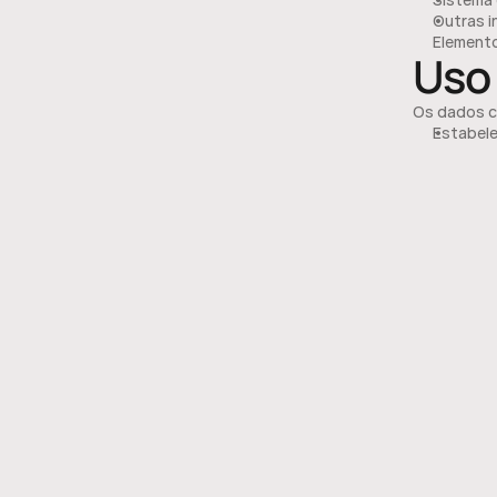
Outras i
Element
Uso
Os dados c
Estabele
Analisar
Cumprir 
Observaçã
Cook
Ras
Utilizamos
Google A
navegaçã
AdOpt:
 
controle
rastream
Essas tecno
dos nossos 
orientaçõe