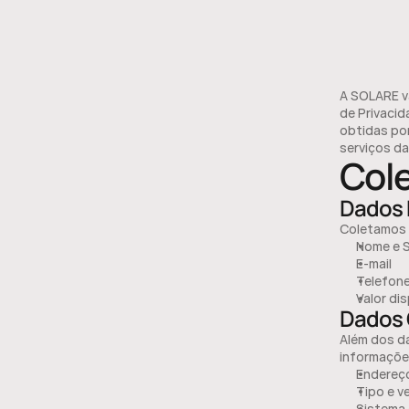
A SOLARE va
de Privaci
obtidas por
serviços d
Col
Dados 
Coletamos 
Nome e 
E-mail
Telefon
Valor di
Dados 
Além dos da
informaçõe
Endereço
Tipo e v
Sistema 