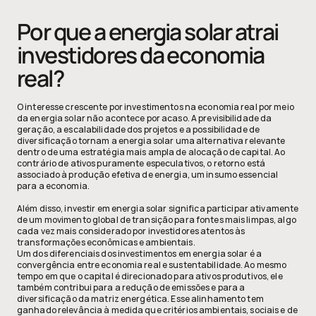
Por que a energia solar atrai 
investidores da economia 
real?
O interesse crescente por investimentos na economia real por meio 
da energia solar não acontece por acaso. A previsibilidade da 
geração, a escalabilidade dos projetos e a possibilidade de 
diversificação tornam a energia solar uma alternativa relevante 
dentro de uma estratégia mais ampla de alocação de capital. Ao 
contrário de ativos puramente especulativos, o retorno está 
associado à produção efetiva de energia, um insumo essencial 
para a economia.
Além disso, investir em energia solar significa participar ativamente 
de um movimento global de transição para fontes mais limpas, algo 
cada vez mais considerado por investidores atentos às 
transformações econômicas e ambientais.
Um dos diferenciais dos investimentos em energia solar é a 
convergência entre economia real e sustentabilidade. Ao mesmo 
tempo em que o capital é direcionado para ativos produtivos, ele 
também contribui para a redução de emissões e para a 
diversificação da matriz energética. Esse alinhamento tem 
ganhado relevância à medida que critérios ambientais, sociais e de 