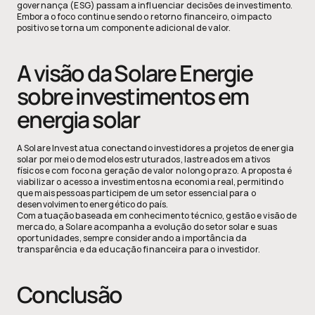
governança (ESG) passam a influenciar decisões de investimento. 
Embora o foco continue sendo o retorno financeiro, o impacto 
positivo se torna um componente adicional de valor.
A visão da Solare Energie 
sobre investimentos em 
energia solar
A Solare Invest atua conectando investidores a projetos de energia 
solar por meio de modelos estruturados, lastreados em ativos 
físicos e com foco na geração de valor no longo prazo. A proposta é 
viabilizar o acesso a investimentos na economia real, permitindo 
que mais pessoas participem de um setor essencial para o 
desenvolvimento energético do país.
Com atuação baseada em conhecimento técnico, gestão e visão de 
mercado, a Solare acompanha a evolução do setor solar e suas 
oportunidades, sempre considerando a importância da 
transparência e da educação financeira para o investidor.
Conclusão