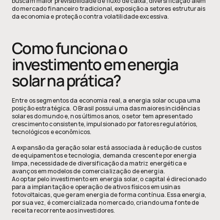
buscam maior previsibilidade de fluxo de caixa, diversificação além 
do mercado financeiro tradicional, exposição a setores estruturais 
da economia e proteção contra volatilidade excessiva.
Como funciona o 
investimento em energia 
solar na prática?
Entre os segmentos da economia real, a energia solar ocupa uma 
posição estratégica. O Brasil possui uma das maiores incidências 
solares do mundo e, nos últimos anos, o setor tem apresentado 
crescimento consistente, impulsionado por fatores regulatórios, 
tecnológicos e econômicos.
A expansão da geração solar está associada à redução de custos 
de equipamentos e tecnologia, demanda crescente por energia 
limpa, necessidade de diversificação da matriz energética e 
avanços em modelos de comercialização de energia.
Ao optar pelo investimento em energia solar, o capital é direcionado 
para a implantação e operação de ativos físicos em usinas 
fotovoltaicas, que geram energia de forma contínua. Essa energia, 
por sua vez, é comercializada no mercado, criando uma fonte de 
receita recorrente aos investidores. 