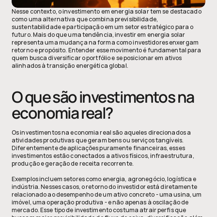
Nesse contexto, o investimento em energia solar tem se destacado 
como uma alternativa que combina previsibilidade, 
sustentabilidade e participação em um setor estratégico para o 
futuro. Mais do que uma tendência, investir em energia solar 
representa uma mudança na forma como investidores enxergam 
retorno e propósito. Entender esse movimento é fundamental para 
quem busca diversificar o portfólio e se posicionar em ativos 
alinhados à transição energética global.
O que são investimentos na 
economia real?
Os investimentos na economia real são aqueles direcionados a 
atividades produtivas que geram bens ou serviços tangíveis. 
Diferentemente de aplicações puramente financeiras, esses 
investimentos estão conectados a ativos físicos, infraestrutura, 
produção e geração de receita recorrente.
Exemplos incluem setores como energia, agronegócio, logística e 
indústria. Nesses casos, o retorno do investidor está diretamente 
relacionado ao desempenho de um ativo concreto - uma usina, um 
imóvel, uma operação produtiva - e não apenas à oscilação de 
mercado. Esse tipo de investimento costuma atrair perfis que 