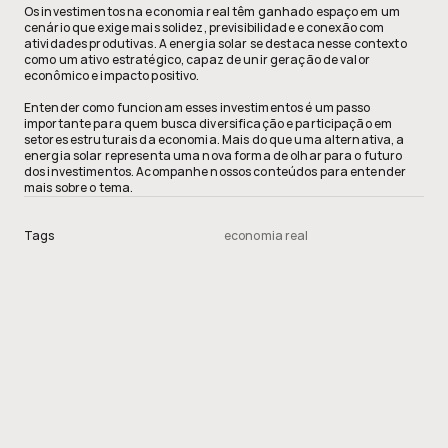
Os investimentos na economia real têm ganhado espaço em um 
cenário que exige mais solidez, previsibilidade e conexão com 
atividades produtivas. A energia solar se destaca nesse contexto 
como um ativo estratégico, capaz de unir geração de valor 
econômico e impacto positivo.
Entender como funcionam esses investimentos é um passo 
importante para quem busca diversificação e participação em 
setores estruturais da economia. Mais do que uma alternativa, a 
energia solar representa uma nova forma de olhar para o futuro 
dos investimentos. Acompanhe nossos conteúdos para entender 
mais sobre o tema.
Tags
economia real
Invista com segurança em um 
setor que não para de crescer