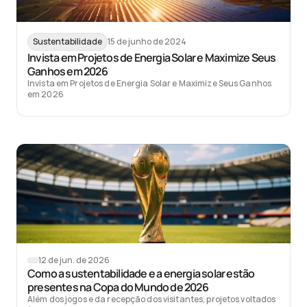
Sustentabilidade
15 de junho de 2024
Invista em Projetos de Energia Solar e Maximize Seus
I
Ganhos em 2026
Invista em Projetos de Energia Solar e Maximize Seus Ganhos
I
em 2026
e
12 de jun. de 2026
Como a sustentabilidade e a energia solar estão
presentes na Copa do Mundo de 2026
Além dos jogos e da recepção dos visitantes, projetos voltados